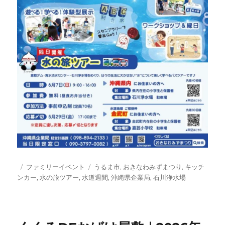
投
カ
タ
ファミリーイベント
うるま市
,
おきなわみずまつり
,
キッチ
稿
テ
グ
ンカー
,
水の旅ツアー
,
水道週間
,
沖縄県企業局
,
石川浄水場
日:
ゴ
リ
ー