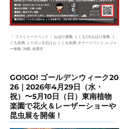
投
カ
タ
ファミリーイベント
おばけ屋敷
,
くくるDEおばけ屋敷
,
く
稿
テ
グ
くる糸満
,
シャボン玉石けん くくる糸満
,
ホラーイベント
,
レジャ
日:
ゴ
ー体験
,
沖縄
,
糸満市
リ
ー
GO!GO! ゴールデンウィーク20
26｜2026年4月29日（水・
祝）〜5月10日（日）東南植物
楽園で花火＆レーザーショーや
昆虫展を開催！