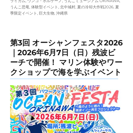
稿
テ
グ
ライカム
,
ウンコ・ボルケーノ
,
うんこミュージアム OKINAWA
,
日:
ゴ
うんこ恐竜
,
体験型イベント
,
北中城村
,
夏の冷却大作戦2026
,
夏
リ
季限定イベント
,
巨大生物
,
沖縄県
ー
第3回 オーシャンフェスタ2026
｜2026年6月7日（日）残波ビ
ーチで開催！ マリン体験やワー
クショップで海を学ぶイベント