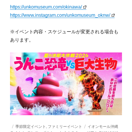
https://unkomuseum.com/okinawa/
https://www.instagram.com/unkomuseum_oknw/
※イベント内容・スケジュールが変更される場合も
あります。
投
カ
タ
季節限定イベント
,
ファミリーイベント
イオンモール沖縄