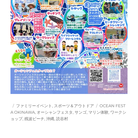
投
カ
タ
ファミリーイベント
,
スポーツ＆アウトドア
OCEAN FEST
稿
テ
グ
A OKINAWA
,
オーシャンフェスタ
,
サンゴ
,
マリン体験
,
ワークシ
日:
ゴ
ョップ
,
残波ビーチ
,
沖縄
,
読谷村
リ
ー