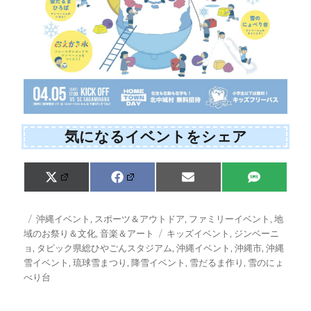
気になるイベントをシェア
Share
Share
Share
Share
X
F
E
S
on
on
on
on
(
a
m
M
T
c
a
S
w
e
i
投
カ
沖縄イベント
,
スポーツ＆アウトドア
,
ファミリーイベント
,
地
i
b
l
稿
テ
タ
域のお祭り＆文化
,
音楽＆アート
キッズイベント
,
ジンベーニ
t
o
日:
ゴ
グ
ョ
,
タピック県総ひやごんスタジアム
,
沖縄イベント
,
沖縄市
,
沖縄
t
o
e
k
リ
雪イベント
,
琉球雪まつり
,
降雪イベント
,
雪だるま作り
,
雪のにょ
r
ー
べり台
)