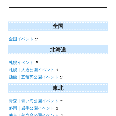
w
e
i
i
b
l
t
o
t
o
e
k
r
全国
)
全国イベント
北海道
札幌イベント
札幌｜大通公園イベント
函館｜五稜郭公園イベント
東北
青森｜青い海公園イベント
盛岡｜岩手公園イベント
仙台｜勾当台公園イベント