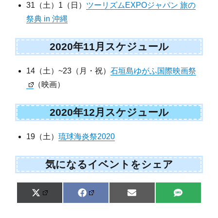
31（土）1（日）
ツーリズムEXPOジャパン 旅の
祭典 in 沖縄
2020年11月スケジュール
14（土）~23（月・祝）
石垣島ゆがふ国際映画祭
（映画）
2020年12月スケジュール
19（土）
琉球海炎祭2020
気になるイベントをシェア
Share
Share
Share
Share
X
F
E
S
on
on
on
on
(
a
m
M
T
c
a
S