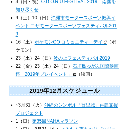
3（日・祝）
O.D.O.R.U FESTIVAL 2019 – 南国を
知り尽くせ
9（土）10（日）
沖縄市モータースポーツ振興イ
ベント コザモータースポーツフェスティバル201
9
16（土）
ポケモンGO コミュニティ・デイ
（ポ
ケモン）
23（土）24（日）
波の上フェスティバル2019
22（金）23（土）24（日）
石垣島ゆがふ国際映画
祭「2019年プレイベント」
（映画）
2019年12月スケジュール
~3月31（火）
沖縄のシンボル「首里城」再建支援
プロジェクト
1（日）
第35回NAHAマラソン