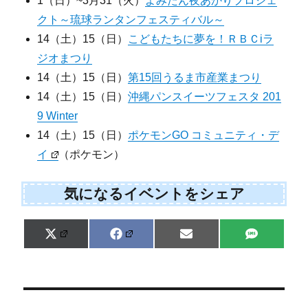
1（日）~3月31（火）
よみたん夜あかりプロジェ
クト～琉球ランタンフェスティバル～
14（土）15（日）
こどもたちに夢を！ＲＢＣiラ
ジオまつり
14（土）15（日）
第15回うるま市産業まつり
14（土）15（日）
沖縄パンスイーツフェスタ 201
9 Winter
14（土）15（日）
ポケモンGO コミュニティ・デ
イ
（ポケモン）
気になるイベントをシェア
Share
Share
Share
Share
X
F
E
S
on
on
on
on
(
a
m
M
T
c
a
S
w
e
i
i
b
l
t
o
t
o