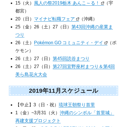
15（火）
風人の祭2019栃木 あんこ～る！
（宇
都宮）
20（日）
マイナビ転職フェア
（沖縄）
25（金）26（土）27（日）
第43回沖縄の産業ま
つり
26（土）
Pokémon GO コミュニティ・デイ
（ポ
ケモン）
26（土）27（日）
第45回読谷まつり
26（土）27（日）
第27回宜野座村まつり＆第4回
美ら島花火大会
2019年11月スケジュール
【中止】3（日・祝）
琉球王朝祭り首里
1（金）~3月31（火）
沖縄のシンボル「首里城」
再建支援プロジェクト