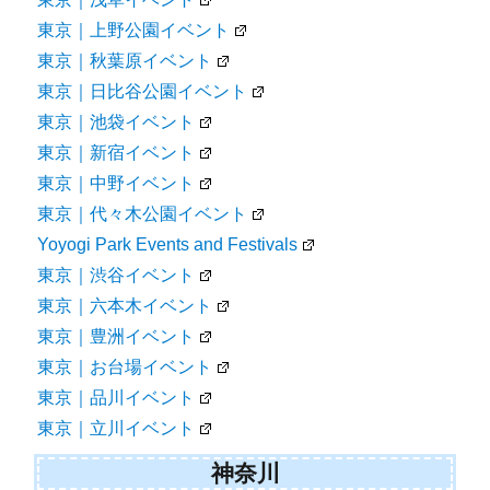
東京｜上野公園イベント
東京｜秋葉原イベント
東京｜日比谷公園イベント
東京｜池袋イベント
東京｜新宿イベント
東京｜中野イベント
東京｜代々木公園イベント
Yoyogi Park Events and Festivals
東京｜渋谷イベント
東京｜六本木イベント
東京｜豊洲イベント
東京｜お台場イベント
東京｜品川イベント
東京｜立川イベント
神奈川