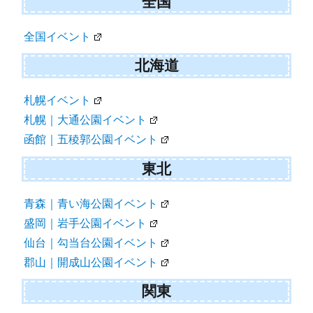
全国
ゲ
全国イベント
ー
シ
北海道
ョ
札幌イベント
ン
札幌｜大通公園イベント
函館｜五稜郭公園イベント
東北
青森｜青い海公園イベント
盛岡｜岩手公園イベント
仙台｜勾当台公園イベント
郡山｜開成山公園イベント
関東