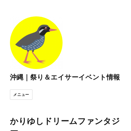
沖縄｜祭り＆エイサーイベント情報
メニュー
かりゆしドリームファンタジ