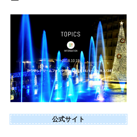
ー
公式サイト