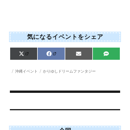
気になるイベントをシェア
Share
Share
Share
Share
X
F
E
S
on
on
on
on
(
a
m
M
T
c
a
S
w
e
i
投
カ
タ
沖縄イベント
かりゆしドリームファンタジー
i
b
l
稿
テ
グ
t
o
日:
ゴ
t
o
e
k
リ
r
ー
)
投
稿
ナ
ビ