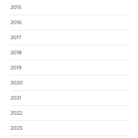
2015
2016
2017
2018
2019
2020
2021
2022
2023