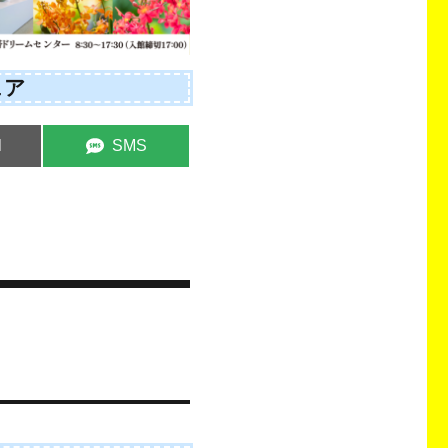
ェア
e
Share
l
SMS
on