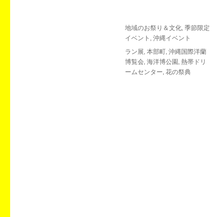
投
カ
地域のお祭り＆文化
,
季節限定
稿
テ
イベント
,
沖縄イベント
日:
ゴ
タ
ラン展
,
本部町
,
沖縄国際洋蘭
リ
グ
博覧会
,
海洋博公園
,
熱帯ドリ
ー
ームセンター
,
花の祭典