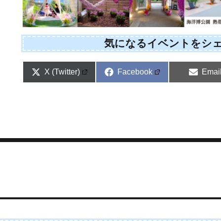
気になるイベントをシ
Share
Share
Shar
X (Twitter)
Facebook
Emai
on
on
on