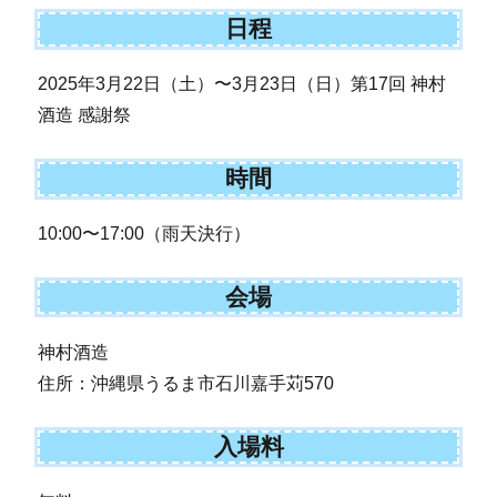
日程
2025年3月22日（土）〜3月23日（日）第17回 神村
酒造 感謝祭
時間
10:00〜17:00（雨天決行）
会場
神村酒造
住所：沖縄県うるま市石川嘉手苅570
入場料