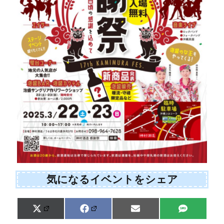
気になるイベントをシェア
Share
Share
Share
Share
X
F
E
S
on
on
on
on
(
a
m
M