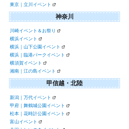
東京｜立川イベント
神奈川
川崎イベント＆お祭り
横浜イベント
横浜｜山下公園イベント
横浜｜臨港パークイベント
横須賀イベント
湘南｜江の島イベント
甲信越・北陸
新潟｜万代イベント
甲府｜舞鶴城公園イベント
松本｜花時計公園イベント
富山イベント