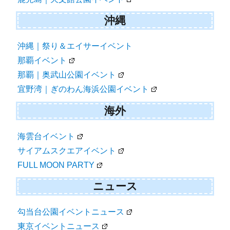
沖縄
沖縄｜祭り＆エイサーイベント
那覇イベント
那覇｜奥武山公園イベント
宜野湾｜ぎのわん海浜公園イベント
海外
海雲台イベント
サイアムスクエアイベント
FULL MOON PARTY
ニュース
勾当台公園イベントニュース
東京イベントニュース