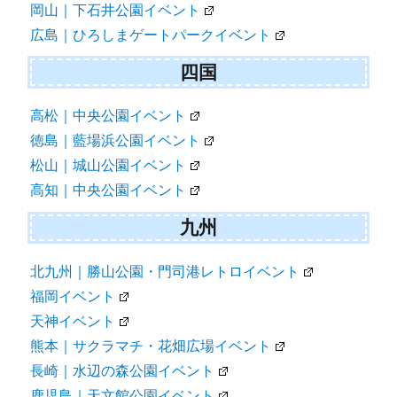
岡山｜下石井公園イベント
広島｜ひろしまゲートパークイベント
四国
高松｜中央公園イベント
徳島｜藍場浜公園イベント
松山｜城山公園イベント
高知｜中央公園イベント
九州
北九州｜勝山公園・門司港レトロイベント
福岡イベント
天神イベント
熊本｜サクラマチ・花畑広場イベント
長崎｜水辺の森公園イベント
鹿児島｜天文館公園イベント