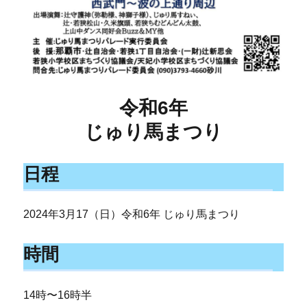
令和6年
じゅり馬まつり
日程
2024年3月17（日）令和6年 じゅり馬まつり
時間
14時〜16時半