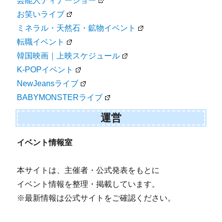
芸能人ディナーショー
お笑いライブ
ミネラル・天然石・鉱物イベント
転職イベント
韓国映画｜上映スケジュール
K-POPイベント
NewJeansライブ
BABYMONSTERライブ
運営
イベント情報室
本サイトは、主催者・公式発表をもとに
イベント情報を整理・掲載しています。
※最新情報は公式サイトをご確認ください。