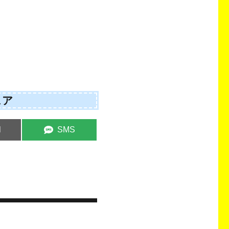
ェア
e
Share
l
SMS
on