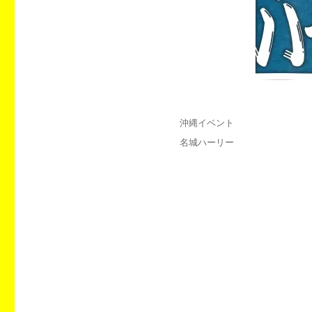
投
カ
沖縄イベント
稿
テ
タ
名城ハーリー
日:
ゴ
グ
リ
ー