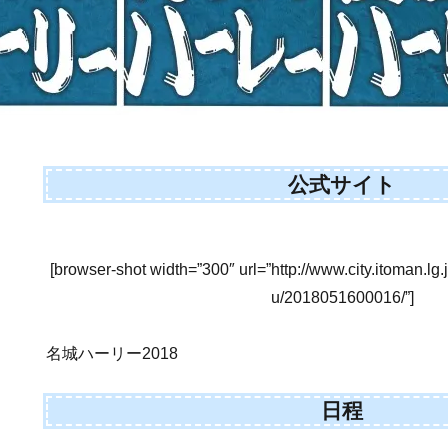
公式サイト
[browser-shot width=”300″ url=”http://www.city.itoman.l
u/2018051600016/”]
名城ハーリー2018
日程