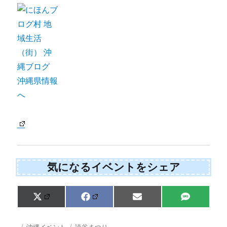
気になるイベントをシェア
Share
Share
Share
Share
X
F
E
S
on
on
on
on
(
a
m
M
T
c
a
S
w
e
i
投
カ
タ