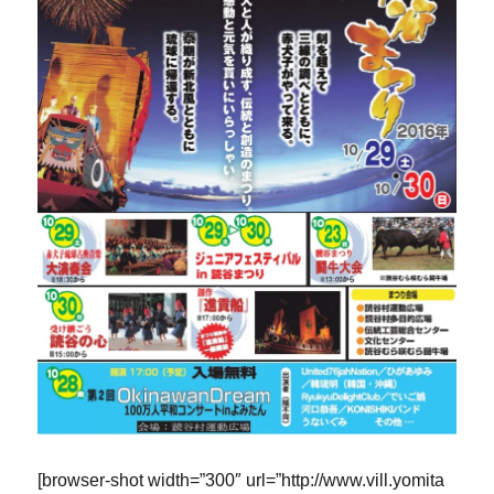
[browser-shot width=”300″ url=”http://www.vill.yomita