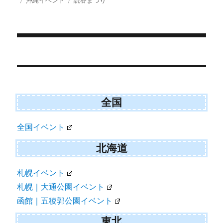
沖縄イベント
読谷まつり
i
b
l
稿
テ
グ
t
o
日:
ゴ
t
o
e
k
リ
r
ー
)
投
稿
ナ
ビ
全国
ゲ
全国イベント
ー
シ
北海道
ョ
札幌イベント
ン
札幌｜大通公園イベント
函館｜五稜郭公園イベント
東北