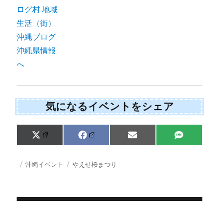
気になるイベントをシェア
Share
Share
Share
Share
X
F
E
S
on
on
on
on
(
a
m
M
T
c
a
S
w
e
i
投
カ
タ
沖縄イベント
やえせ桜まつり
i
b
l
稿
テ
グ
t
o
日:
ゴ
t
o
e
k
リ
r
ー
)
投