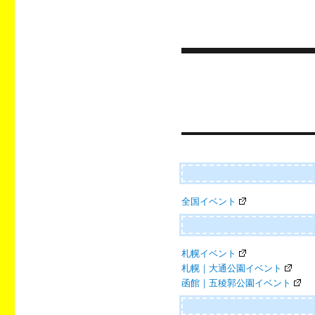
投
稿
ナ
ビ
ゲ
ー
全国イベント
シ
ョ
ン
札幌イベント
札幌｜大通公園イベント
函館｜五稜郭公園イベント