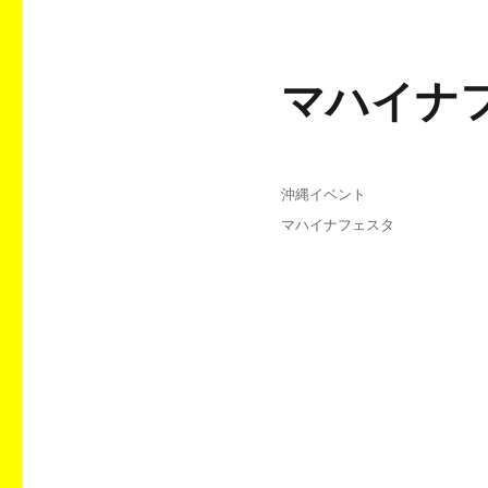
マハイナフ
投
カ
沖縄イベント
稿
テ
タ
マハイナフェスタ
日:
ゴ
グ
リ
ー