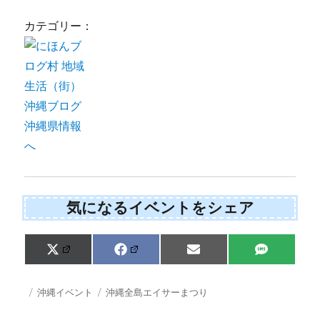
カテゴリー：
気になるイベントをシェア
Share
Share
Share
Share
X
F
E
S
on
on
on
on
(
a
m
M
T
c
a
S
w
e
i
投
カ
タ
沖縄イベント
沖縄全島エイサーまつり
i
b
l
稿
テ
グ
t
o