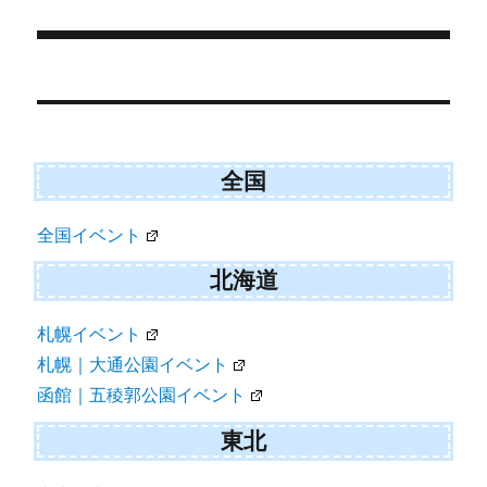
日:
ゴ
t
o
e
k
リ
r
ー
)
投
稿
ナ
ビ
全国
ゲ
全国イベント
ー
シ
北海道
ョ
札幌イベント
ン
札幌｜大通公園イベント
函館｜五稜郭公園イベント
東北