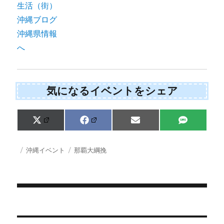
気になるイベントをシェア
Share
Share
Share
Share
X
F
E
S
on
on
on
on
(
a
m
M
T
c
a
S
w
e
i
投
カ
タ
沖縄イベント
那覇大綱挽
i
b
l
稿
テ
グ
t
o
日:
ゴ
t
o
e
k
リ
r
ー
)
投
稿