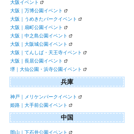
大阪イベント
大阪｜万博公園イベント
大阪｜うめきたパークイベント
大阪｜扇町公園イベント
大阪｜中之島公園イベント
大阪｜大阪城公園イベント
大阪｜てんしば・天王寺イベント
大阪｜長居公園イベント
堺｜大仙公園・浜寺公園イベント
兵庫
神戸｜メリケンパークイベント
姫路｜大手前公園イベント
中国
岡山｜下石井公園イベント