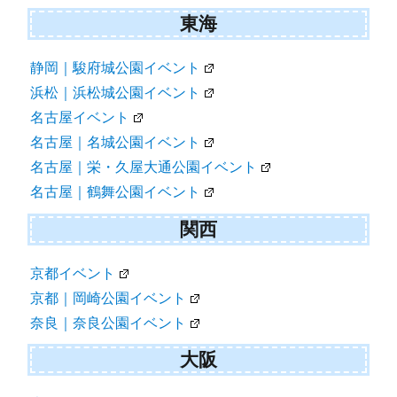
東海
静岡｜駿府城公園イベント
浜松｜浜松城公園イベント
名古屋イベント
名古屋｜名城公園イベント
名古屋｜栄・久屋大通公園イベント
名古屋｜鶴舞公園イベント
関西
京都イベント
京都｜岡崎公園イベント
奈良｜奈良公園イベント
大阪