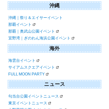
沖縄
沖縄｜祭り＆エイサーイベント
那覇イベント
那覇｜奥武山公園イベント
宜野湾｜ぎのわん海浜公園イベント
海外
海雲台イベント
サイアムスクエアイベント
FULL MOON PARTY
ニュース
勾当台公園イベントニュース
東京イベントニュース