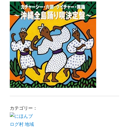
カテゴリー：