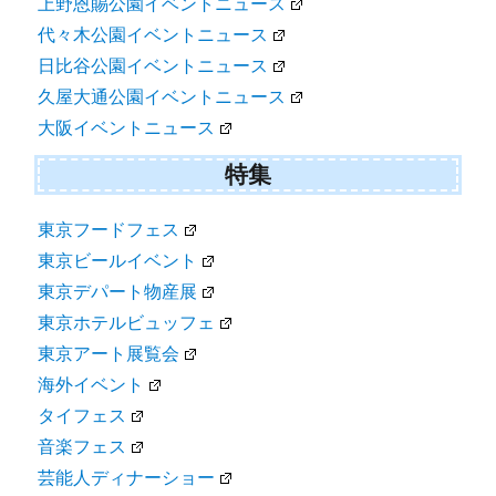
上野恩賜公園イベントニュース
代々木公園イベントニュース
日比谷公園イベントニュース
久屋大通公園イベントニュース
大阪イベントニュース
特集
東京フードフェス
東京ビールイベント
東京デパート物産展
東京ホテルビュッフェ
東京アート展覧会
海外イベント
タイフェス
音楽フェス
芸能人ディナーショー