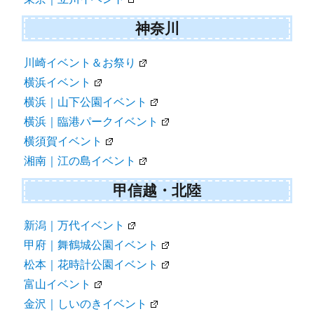
神奈川
川崎イベント＆お祭り
横浜イベント
横浜｜山下公園イベント
横浜｜臨港パークイベント
横須賀イベント
湘南｜江の島イベント
甲信越・北陸
新潟｜万代イベント
甲府｜舞鶴城公園イベント
松本｜花時計公園イベント
富山イベント
金沢｜しいのきイベント