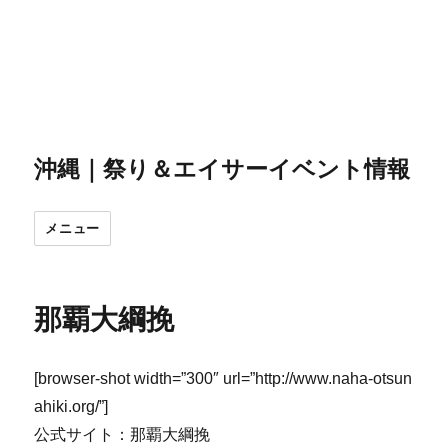
沖縄｜祭り＆エイサーイベント情報
メニュー
那覇大綱挽
[browser-shot width=”300″ url=”http://www.naha-otsun
ahiki.org/”]
公式サイト：那覇大綱挽