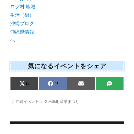
気になるイベントをシェア
Share
Share
Share
Share
X
F
E
S
on
on
on
on
(
a
m
M
T
c
a
S
w
e
i
投
カ
タ
沖縄イベント
久米島町産業まつり
i
b
l
稿
テ
グ
t
o
日:
ゴ
t
o
e
k
リ
r
ー
)
投