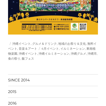
投
カ
沖縄イベント
,
グルメ＆ドリンク
,
地域のお祭り＆文化
,
無料イ
稿
テ
タ
ベント
,
音楽＆アート
4月イベント
,
イルミネーション
,
東南植
日:
ゴ
グ
物楽園
,
沖縄イベント
,
沖縄イルミネーション
,
沖縄グルメ
,
沖縄市
,
リ
食の祭り
,
飯フェス
ー
SINCE 2014
2015
2016