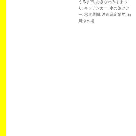
タ
うるま市
,
おきなわみずまつ
日:
ゴ
グ
り
,
キッチンカー
,
水の旅ツア
リ
ー
,
水道週間
,
沖縄県企業局
,
石
ー
川浄水場