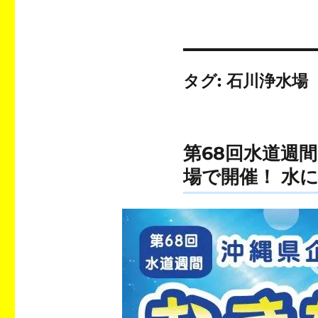
タグ:
石川浄水場
第68回水道週間
場で開催！ 水