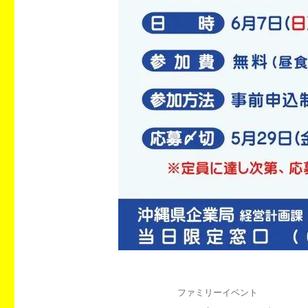
投
カ
ファミリーイベント
稿
テ