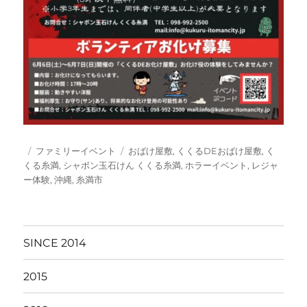
投
カ
タ
ファミリーイベント
おばけ屋敷
,
くくるDEおばけ屋敷
,
く
稿
テ
グ
くる糸満
,
シャボン玉石けん くくる糸満
,
ホラーイベント
,
レジャ
日:
ゴ
ー体験
,
沖縄
,
糸満市
リ
ー
SINCE 2014
2015