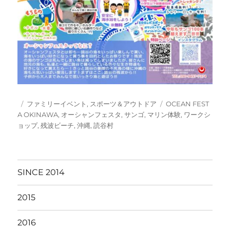
投
カ
タ
ファミリーイベント
,
スポーツ＆アウトドア
OCEAN FEST
稿
テ
グ
A OKINAWA
,
オーシャンフェスタ
,
サンゴ
,
マリン体験
,
ワークシ
日:
ゴ
ョップ
,
残波ビーチ
,
沖縄
,
読谷村
リ
ー
SINCE 2014
2015
2016