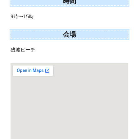
時間
9時〜15時
会場
残波ビーチ