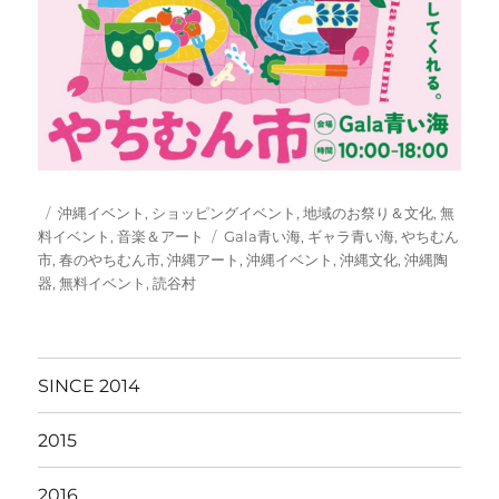
投
カ
沖縄イベント
,
ショッピングイベント
,
地域のお祭り＆文化
,
無
稿
テ
タ
料イベント
,
音楽＆アート
Gala青い海
,
ギャラ青い海
,
やちむん
日:
ゴ
グ
市
,
春のやちむん市
,
沖縄アート
,
沖縄イベント
,
沖縄文化
,
沖縄陶
リ
器
,
無料イベント
,
読谷村
ー
SINCE 2014
2015
2016